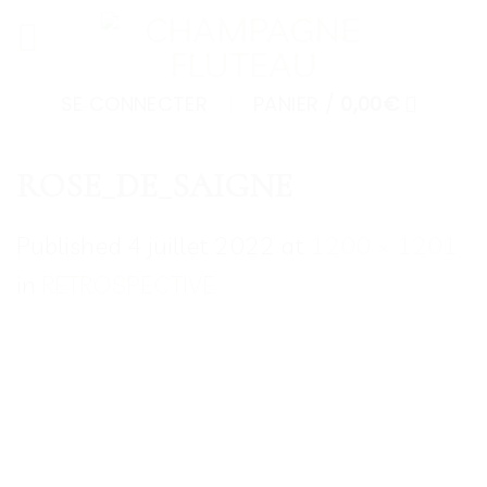
Skip
to
content
SE CONNECTER
PANIER /
0,00
€
ROSE_DE_SAIGNE
Published
4 juillet 2022
at
1200 × 1201
in
RETROSPECTIVE