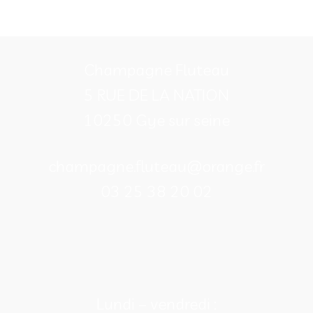
Champagne Fluteau
5 RUE DE LA NATION
10250 Gye sur seine
champagne.fluteau@orange.fr
03 25 38 20 02
Lundi – vendredi :