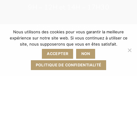
9H – 12H et 14H – 17H30
Samedi et dimanche
Nous utilisons des cookies pour vous garantir la meilleure
sur RDV uniquement
expérience sur notre site web. Si vous continuez à utiliser ce
site, nous supposerons que vous en êtes satisfait.
ACCEPTER
NON
POLITIQUE DE CONFIDENTIALITÉ
L’abus d’alcool est dangereux pour la
santé, à consommer avec modération.
La vente d’alcool est strictement
interdite aux mineurs
-
Condition
générale de vente